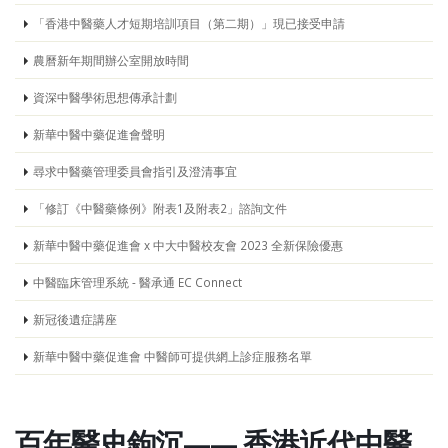
「香港中醫藥人才短期培訓項目（第二期）」現已接受申請
農曆新年期間辦公室開放時間
資深中醫學術思想傳承計劃
新華中醫中藥促進會聲明
尋求中醫藥管理委員會指引及澄清事宜
「修訂《中醫藥條例》附表1及附表2」諮詢文件
新華中醫中藥促進會 x 中大中醫校友會 2023 全新保險優惠
中醫臨床管理系統 - 醫承通 EC Connect
新冠後遺症講座
新華中醫中藥促進會 中醫師可提供網上診症服務名單
百年醫史鉤沉—— 香港近代中醫