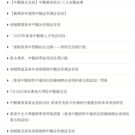
【中醫藥文化節】中醫藥有段古-三大名醫故事
【農曆新年期間中醫診所應診安排】
有關農曆新年中醫診所應診安排
「2025年香港中醫藥人才培訓項目」
「推動香港中西醫結合治療——肺癌交流研討會」
薪火傳承」中醫師帶徒培訓先導計劃
有關聖誕及新年假期期間中醫診所應診安排
《香港中醫師對中藥與抗癌藥物聯合使用的看法和認知》問卷
7月26日深化粵港大灣區中醫藥交流
中醫藥發展基金資助項目-香港常見飲片的傳統中藥鑒別與本草考證研究
香港中文大學藥劑學系問卷調查《香港中醫師對中藥與抗癌藥物聯合使用的
看法和認知》
有關復活節長假期期間中醫診所應診安排