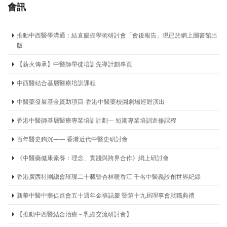
會訊
推動中西醫學溝通：結直腸癌學術研討會「會後報告」現已於網上圖書館出
版
【薪火傳承】中醫師帶徒培訓先導計劃專頁
中西醫結合基層醫療培訓課程
中醫藥發展基金資助項目-香港中醫藥校園劇場巡迴演出
香港中醫師基層醫療專業培訓計劃— 短期專業培訓進修課程
百年醫史鉤沉—— 香港近代中醫史研討會
《中醫藥健康素養：理念、實踐與跨界合作》網上研討會
香港廣西社團總會璀璨二十載暨杏林暖香江 千名中醫義診創世界紀錄
新華中醫中藥促進會五十週年金禧誌慶 暨第十九屆理事會就職典禮
【推動中西醫結合治療 – 乳癌交流研討會】