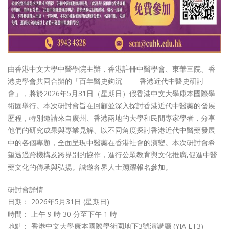
由香港中文大學中醫學院主辦，香港註冊中醫學會、東華三院、香
港史學會共同合辦的「百年醫史鉤沉—— 香港近代中醫史研討
會」，將於2026年5月31日（星期日）假香港中文大學康本國際學
術園舉行。本次研討會旨在回顧並深入探討香港近代中醫藥的發展
歷程，特別邀請來自廣州、香港兩地的大學和民間專家學者，分享
他們的研究成果與專業見解、以不同角度探討香港近代中醫藥發展
中的各個專題，全面呈現中醫藥在香港社會的演變。本次研討會希
望透過跨機構及跨界別的協作，進行公眾教育與文化推廣,促進中醫
藥文化的傳承與弘揚。誠邀各界人士踴躍報名參加。
研討會詳情
日期： 2026年5月31日 (星期日)
時間： 上午 9 時 30 分至下午 1 時
地點： 香港中文大學康本國際學術園地下3號演講廳 (YIA LT3)