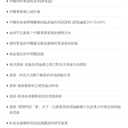
中醫內科學課程系列(肺系篇)
中醫專業網上研討會
中醫與各個專職醫療的臨床協作培訓課程 (課程編號24C1b/001)
如何守正創新？中醫專業發展的優勢方向
慢性腎衰的中醫藥治療及藥物性腎損害的防範
柏金遜症的中西醫認識
每月講座: 從氣街理論看公孫穴對先天與後天的調控
講座 - 外洗方治療汗皰疹的本地經驗分享
講座-嶺南傷寒病之辨證論治特色
講座-香港長者腰椎退化性滑脱探析
講座: 望聞問切「家」天下：以家庭系統理論解構小兒及青少年情志病的臨
床思路
針灸在腫瘤研究的知識圖譜與研究進展