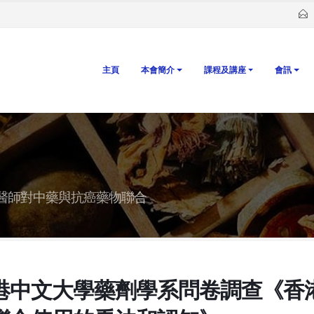
主頁
本會簡介
課程及講座
會訊
醫師對中藥與抗癌藥物聯合
港中文大學藥劑學系問卷調查《香