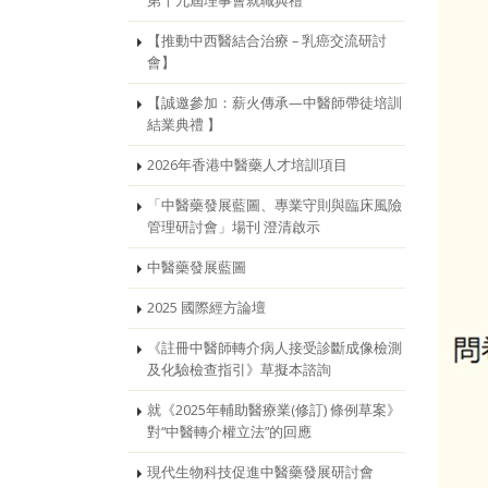
第十九屆理事會就職典禮
【推動中西醫結合治療 – 乳癌交流研討
會】
【誠邀參加：薪火傳承—中醫師帶徒培訓
結業典禮 】
2026年香港中醫藥人才培訓項目
「中醫藥發展藍圖、專業守則與臨床風險
管理研討會」場刊 澄清啟示
中醫藥發展藍圖
2025 國際經方論壇
《註冊中醫師轉介病人接受診斷成像檢測
及化驗檢查指引》草擬本諮詢
就《2025年輔助醫療業(修訂) 條例草案》
對“中醫轉介權立法”的回應
現代生物科技促進中醫藥發展研討會