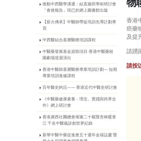
物
推動中西醫學溝通：結直腸癌學術研討會
「會後報告」現已於網上圖書館出版
香港
【薪火傳承】中醫師帶徒培訓先導計劃專
癌藥
頁
及提
中西醫結合基層醫療培訓課程
請踴
中醫藥發展基金資助項目-香港中醫藥校
園劇場巡迴演出
請按
香港中醫師基層醫療專業培訓計劃— 短期
專業培訓進修課程
百年醫史鉤沉—— 香港近代中醫史研討會
《中醫藥健康素養：理念、實踐與跨界合
作》網上研討會
香港廣西社團總會璀璨二十載暨杏林暖香
江 千名中醫義診創世界紀錄
新華中醫中藥促進會五十週年金禧誌慶 暨