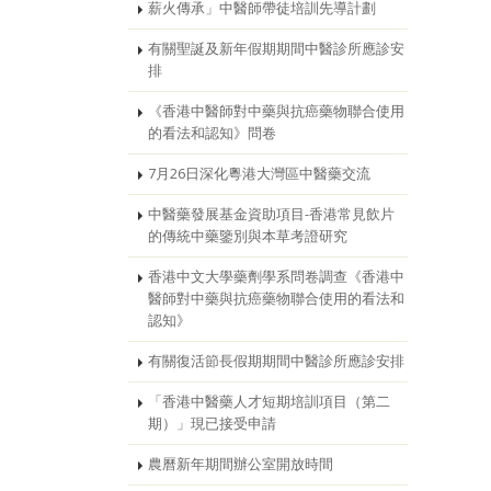
薪火傳承」中醫師帶徒培訓先導計劃
有關聖誕及新年假期期間中醫診所應診安
排
《香港中醫師對中藥與抗癌藥物聯合使用
的看法和認知》問卷
7月26日深化粵港大灣區中醫藥交流
中醫藥發展基金資助項目-香港常見飲片
的傳統中藥鑒別與本草考證研究
香港中文大學藥劑學系問卷調查《香港中
醫師對中藥與抗癌藥物聯合使用的看法和
認知》
有關復活節長假期期間中醫診所應診安排
「香港中醫藥人才短期培訓項目（第二
期）」現已接受申請
農曆新年期間辦公室開放時間