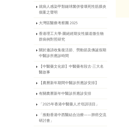
就病人感染甲類鏈球菌併發壞死性筋膜炎
個案之聲明
大灣區醫療考察團 2025
香港理工大學-圍絕經期女性腸道微生物
群病例對照研究
關於邀請收集復活節、勞動節及佛誕假期
中醫診所應診時間
【中醫藥文化節】中醫藥有段古-三大名
醫故事
【農曆新年期間中醫診所應診安排】
有關農曆新年中醫診所應診安排
「2025年香港中醫藥人才培訓項目」
「推動香港中西醫結合治療——肺癌交流
研討會」