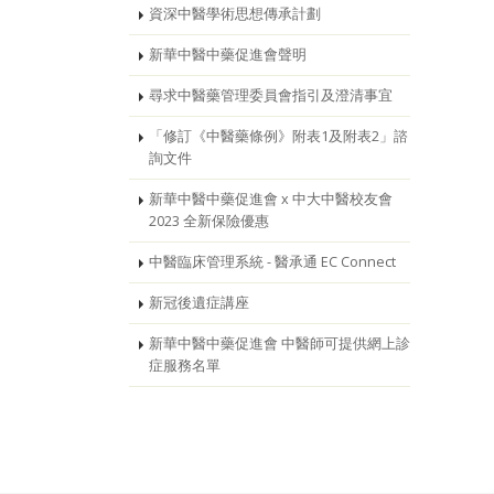
資深中醫學術思想傳承計劃
新華中醫中藥促進會聲明
尋求中醫藥管理委員會指引及澄清事宜
「修訂《中醫藥條例》附表1及附表2」諮
詢文件
新華中醫中藥促進會 x 中大中醫校友會
2023 全新保險優惠
中醫臨床管理系統 - 醫承通 EC Connect
新冠後遺症講座
新華中醫中藥促進會 中醫師可提供網上診
症服務名單