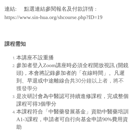
連結: 點選連結參閱報名及付款詳情 :
https://www.sin-hua.org/shcourse.php?ID=19
課程需知
本講座不設重播
參加者登入Zoom講座時必須全程開放視訊 (開鏡
)，本會將記錄參加者的「在線時間」。凡遲
頭
到、早退或中途離線合共
30分鐘以上者，將不
獲發學分
是次研討會為中醫認可持續進修課程，完成整個
課程可得3個學分
本課程符合「中醫藥發展基金」資助中醫藥培訓
A1-3課程，申請者可自行向基金申請90%費用資
助