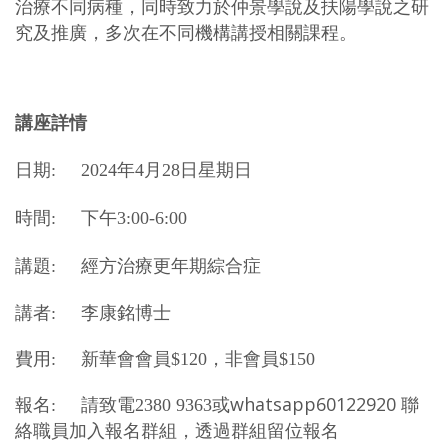
治療不同病種，同時致力於仲景學說及扶陽學說之研
究及推廣，多次在不同機構講授相關課程。
講座詳情
日期:
2024年
4
月
2
8日星期日
時間:
下午3:00-6:00
講題: 經方治療更年期綜合症
講者: 李康銘博士
費用:
新華會會員
$120
，非會員$150
whatsapp60122920 聯
報名: 請致電2380 9363或
絡職員加入報名群組，透過群組留位報名