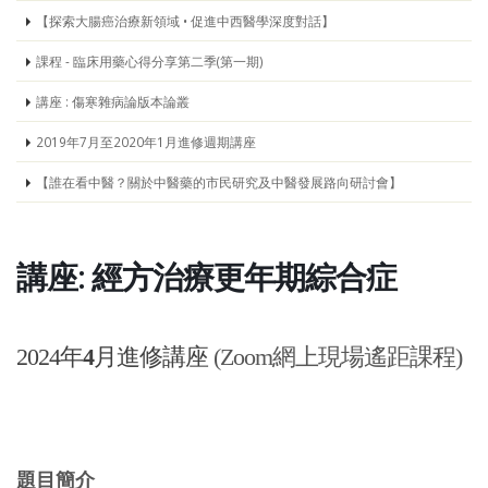
【探索大腸癌治療新領域 • 促進中西醫學深度對話】
課程 - 臨床用藥心得分享第二季(第一期)
講座 : 傷寒雜病論版本論叢
2019年7月至2020年1月進修週期講座
【誰在看中醫？關於中醫藥的市民研究及中醫發展路向研討會】
講座: 經方治療更年期綜合症
2024年
4
月進修講座
(Zoom網上現場遙距課程)
題目簡介