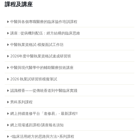
課程及講座
中醫與各個專職醫療的臨床協作培訓課程
講座 : 從病機到配伍：經方結構的臨床思維
中醫執業資格試-模擬面試工作坊
2026年度中醫執業資格試速成研習班
中醫與現代醫學中的輔助醫療技術講座
2026 執業試研習班模擬筆試
認識檀香——從傳統香道到中醫臨床實踐
男科系列課程
網上持續進修平台「進修易」- 最新課程!!
網上現場遙距課程/講座報名須知
<臨床活用經方的思路與方法>系列課程