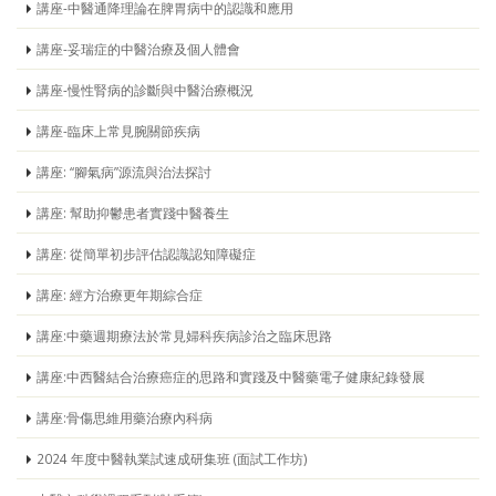
講座-中醫通降理論在脾胃病中的認識和應用
講座-妥瑞症的中醫治療及個人體會
講座-慢性腎病的診斷與中醫治療概況
講座-臨床上常見腕關節疾病
講座: “腳氣病”源流與治法探討
講座: 幫助抑鬱患者實踐中醫養生
講座: 從簡單初步評估認識認知障礙症
講座: 經方治療更年期綜合症
講座:中藥週期療法於常見婦科疾病診治之臨床思路
講座:中西醫結合治療癌症的思路和實踐及中醫藥電子健康紀錄發展
講座:骨傷思維用藥治療內科病
2024 年度中醫執業試速成研集班 (面試工作坊)