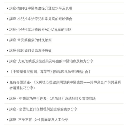
講座-如何從中醫角度提升運動水平及表現
講座-小兒推拿治療兒科常見病的經驗體會
講座-小兒推拿治療改善ADHD兒童的症狀
講座-常見筋傷病的針灸治療
講座-臨床如何提高濕疹療效
講座: 支氣管擴張反復感染及咯血的中醫治療及驗方分享
【中醫藥發展藍圖、專業守則與臨床風險管理研討會】
免費專題講座- 《火災後心理健康問題的中醫應對——跨專業合作與與受災
者溝通技巧分享》
講座 - 中醫氣功導引經典-《易筋經》系統解讀及實踐體驗
講座 - 俞雲切脈針灸機理與治療腦瘤案例分享
講座- 不孕不育- 女性賀爾蒙及人工受孕