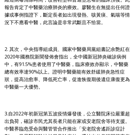
報告肯定了中醫藥治療肺炎的療效。廖醫生在無提出任何證
據或事例指證下，斷定長者如出現發熱、咳黃痰、氣喘等情
況下不應看中醫，此言論是非常武斷且不恰當。
2. 其次，中央指導組成員、國家中醫藥局黨組書記余艶紅在
2020年國務院新聞發佈會指出，全中國新冠肺炎確診病例
中，有91.5%患者使用了中醫藥，臨床療效亦顯示，中醫藥
總有效率達90%以上。證明中醫藥能有效舒緩肺炎急性症
狀，提高治愈率、降低死亡率，促進恢復期後遺症康復更為
中醫藥一大優勢。
3.自2022年初新冠第五波疫情爆發後，公立醫院床位嚴重超
出負荷，確診市民尤其長者只能在家或安老院舍等待支援。
中醫界臨危受命與醫管管合作推出「安老院舍遙距診症計