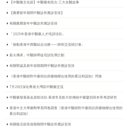
【中醫藥文化節】中醫藥有段古-三大名醫故事
【農曆新年期間中醫診所應診安排】
有關農曆新年中醫診所應診安排
「2025年香港中醫藥人才培訓項目」
「推動香港中西醫結合治療——肺癌交流研討會」
薪火傳承」中醫師帶徒培訓先導計劃
有關聖誕及新年假期期間中醫診所應診安排
《香港中醫師對中藥與抗癌藥物聯合使用的看法和認知》問卷
7月26日深化粵港大灣區中醫藥交流
中醫藥發展基金資助項目-香港常見飲片的傳統中藥鑒別與本草考證研究
香港中文大學藥劑學系問卷調查《香港中醫師對中藥與抗癌藥物聯合使用的
看法和認知》
有關復活節長假期期間中醫診所應診安排