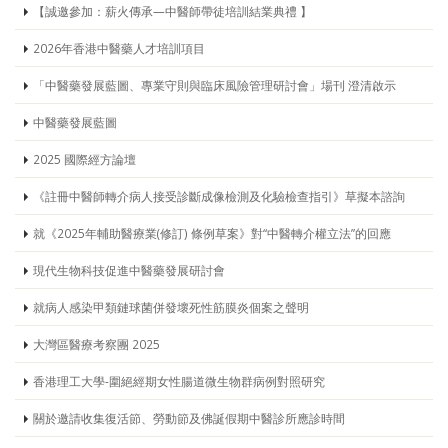
【誠邀參加：薪火傳承—中醫師帶徒培訓結業典禮 】
2026年香港中醫藥人才培訓項目
「中醫藥發展藍圖、專業守則與臨床風險管理研討會」場刊 澄清啟示
中醫藥發展藍圖
2025 國際經方論壇
《註冊中醫師轉介病人接受診斷成像檢測及化驗檢查指引》草擬本諮詢
就《2025年輔助醫療業(修訂) 條例草案》對“中醫轉介權立法”的回應
現代生物科技促進中醫藥發展研討會
就病人感染甲類鏈球菌併發壞死性筋膜炎個案之聲明
大灣區醫療考察團 2025
香港理工大學-圍絕經期女性腸道微生物群病例對照研究
關於邀請收集復活節、勞動節及佛誕假期中醫診所應診時間