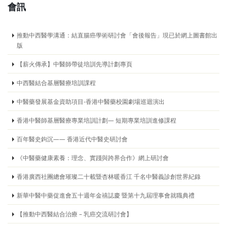
會訊
推動中西醫學溝通：結直腸癌學術研討會「會後報告」現已於網上圖書館出
版
【薪火傳承】中醫師帶徒培訓先導計劃專頁
中西醫結合基層醫療培訓課程
中醫藥發展基金資助項目-香港中醫藥校園劇場巡迴演出
香港中醫師基層醫療專業培訓計劃— 短期專業培訓進修課程
百年醫史鉤沉—— 香港近代中醫史研討會
《中醫藥健康素養：理念、實踐與跨界合作》網上研討會
香港廣西社團總會璀璨二十載暨杏林暖香江 千名中醫義診創世界紀錄
新華中醫中藥促進會五十週年金禧誌慶 暨第十九屆理事會就職典禮
【推動中西醫結合治療 – 乳癌交流研討會】