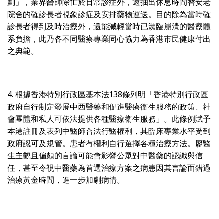
劃」，業界醫師除忙於日常診症外，還抽出休息時間替安老
院舍的確診長者視象診症及安排藥物運送。目的除為當時確
診長者得到及時治療外，還能減輕當時已瀕臨崩潰的醫療體
系負擔，此乃各不同醫療專業同心協力為香港市民健康付出
之典範。
4. 根據香港特別行政區基本法138條列明「香港特別行政區
政府自行制定發展中西醫藥和促進醫療衛生服務的政策。社
會團體和私人可依法提供各種醫療衛生服務」。此條例賦予
本港註冊及表列中醫師合法行醫權利，其臨床專業水平受到
政府認可及規管。患者有權利自行選擇各種治療方法。廖醫
生主觀且偏頗的言論可能會影響公眾對中醫藥的認識與信
任，甚至令視中醫藥為首選治療方案之病患因其言論而錯過
治療黃金時間，進一步加劇病情。