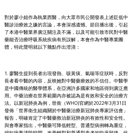
對於廖小姐作為執業西醫，向大眾市民公開發表上述貶低中
醫診治療效之嫌的言論，本會深感遺憾。節目播出後，引起
了本港中醫業界廣泛關注及不滿，以及可能引致市民對中醫
藥能否治療呼吸系統疾病有所誤解，本會作為中醫專業團
體，特此聲明就以下幾點作出澄清：
1. 廖醫生提到長者出現發熱、咳黃痰、氣喘等症狀時，反對
長者看中醫的內容，反映她對中醫藥療效的不信任。中醫學
是中國傳統的醫學體系，在亞洲許多國家和地區得到廣泛應
用。中藥治療在世界範圍內亦被認為是有效和安全的治療方
法。以新冠肺炎為例，世衛（WHO)官網於2022年3月31日
發佈「世界衛生組織關於中醫藥治療新冠肺炎專家評估會」
報告，明確肯定了中醫藥救治新冠肺炎的有效性和安全性。
與會專家指出，中醫藥可降低輕型、普通型病例轉為重症，
縮短病毒清除時間，改善輕型和普通型患者的臨床預後。此