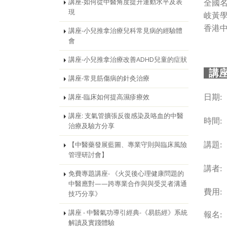
講座-如何從中醫角度提升運動水平及表
全國
現
岐黃
香港
講座-小兒推拿治療兒科常見病的經驗體
會
講座-小兒推拿治療改善ADHD兒童的症狀
講
講座-常見筋傷病的針灸治療
講座-臨床如何提高濕疹療效
日期: 
講座: 支氣管擴張反復感染及咯血的中醫
時間: 
治療及驗方分享
【中醫藥發展藍圖、專業守則與臨床風險
講題
管理研討會】
講者:
免費專題講座- 《火災後心理健康問題的
中醫應對——跨專業合作與與受災者溝通
費用:
技巧分享》
講座 - 中醫氣功導引經典-《易筋經》系統
報名: 
解讀及實踐體驗