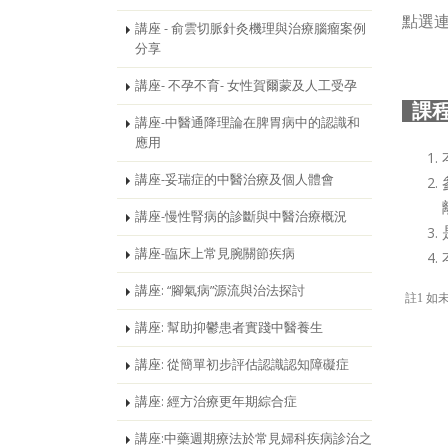
點選連
講座 - 俞雲切脈針灸機理與治療腦瘤案例
分享
講座- 不孕不育- 女性賀爾蒙及人工受孕
課
講座-中醫通降理論在脾胃病中的認識和
應用
講座-妥瑞症的中醫治療及個人體會
講座-慢性腎病的診斷與中醫治療概況
講座-臨床上常見腕關節疾病
講座: “腳氣病”源流與治法探討
註1 如
講座: 幫助抑鬱患者實踐中醫養生
講座: 從簡單初步評估認識認知障礙症
講座: 經方治療更年期綜合症
講座:中藥週期療法於常見婦科疾病診治之