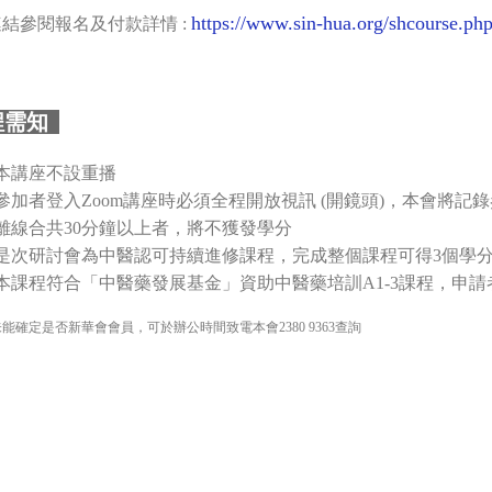
https://www.sin-hua.org/shcourse.p
結參閱報名及付款詳情 :
程需知
本講座不設重播
參加者登入Zoom講座時必須全程開放視訊 (開鏡頭)，本會將
離線合共30分鐘以上者，將不獲發學分
是次研討會為中醫認可持續進修課程，完成整個課程可得3個學
本課程符合「中醫藥發展基金」資助中醫藥培訓A1-3課程，申請
查詢
未能確定是否新華會會員，可於辦公時間致電本會2380 9363