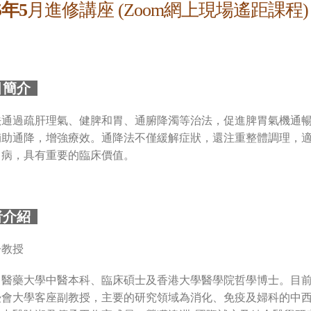
5年5
月進修講座 (Zoom網上現場遙距課程)
目簡介
法通過疏肝理氣、健脾和胃、通腑降濁等治法，促進脾胃氣機通
輔助通降，增強療效。通降法不僅緩解症狀，還注重整體調理，
胃病，具有重要的臨床價值。
者介紹
丹教授
中醫藥大學中醫本科、臨床碩士及香港大學醫學院哲學博士。目
浸會大學客座副教授，主要的研究領域為消化、免疫及婦科的中