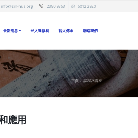
info@sin-hua.org
2380 9363
6012 2920
最新消息
登入進修易
薪火傳承
聯絡我們
主頁
課程及講座
和應用