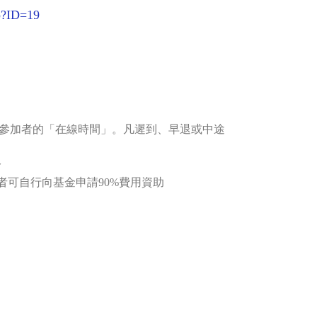
hp?ID=19
記錄參加者的「在線時間」。凡遲到、早退或中途
分
者可自行向基金申請90%費用資助