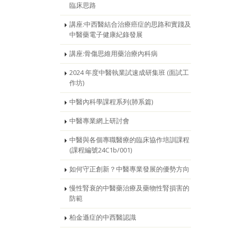
臨床思路
講座:中西醫結合治療癌症的思路和實踐及
中醫藥電子健康紀錄發展
講座:骨傷思維用藥治療內科病
2024 年度中醫執業試速成研集班 (面試工
作坊)
中醫內科學課程系列(肺系篇)
中醫專業網上研討會
中醫與各個專職醫療的臨床協作培訓課程
(課程編號24C1b/001)
如何守正創新？中醫專業發展的優勢方向
慢性腎衰的中醫藥治療及藥物性腎損害的
防範
柏金遜症的中西醫認識