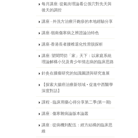
每月講座: 從氣街理論看公孫穴對先天與
後天的調控
講座 - 外洗方治療汗皰疹的本地經驗分享
講座-嶺南傷寒病之辨證論治特色
講座-香港長者腰椎退化性滑脱探析
講座: 望聞問切「家」天下：以家庭系統
理論解構小兒及青少年情志病的臨床思路
針灸在腫瘤研究的知識圖譜與研究進展
【探索大腸癌治療新領域 • 促進中西醫學
深度對話】
課程 - 臨床用藥心得分享第二季(第一期)
講座 : 傷寒雜病論版本論叢
講座 : 從病機到配伍：經方結構的臨床思
維