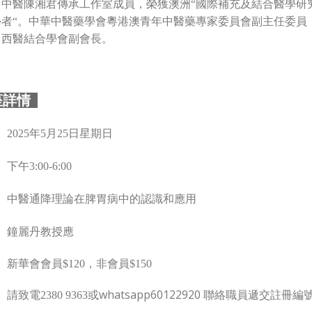
名中醫陳湘君傳承工作室成員，榮獲澳洲“國際補充及結合醫學研
學者“。中華中醫藥學會粵港澳青年中醫藥專家委員會副主任委員
中西醫結合學會副會長。
座詳情
日星期日
2025年5月25
下午3:00-6:00
: 中醫通降理論在脾胃病中的認識和應用
 鐘麗丹教授應
 新華會會員$120，非會員$150
或whatsapp60122920 聯絡職員遞交註
請致電2380 9363