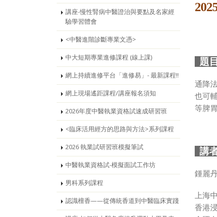
202
講座-慢性腎病中醫證治與要點及名家經
驗學習體會
<中醫進階診斷專業文憑>
中大短期專業進修課程 (線上課)
題
網上持續進修平台「進修易」- 最新課程!!
通降
網上現場遙距課程/講座報名須知
也可
等脾
2026年度中醫執業資格試速成研習班
<臨床活用經方的思路與方法>系列課程
2026 執業試研習班模擬筆試
講
中醫執業資格試-模擬面試工作坊
鍾麗
男科系列課程
上海
認識檀香——從傳統香道到中醫臨床實踐
香港