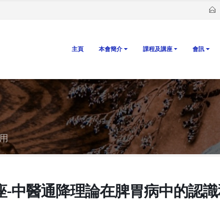
主頁
本會簡介
課程及講座
會訊
用
座-中醫通降理論在脾胃病中的認識