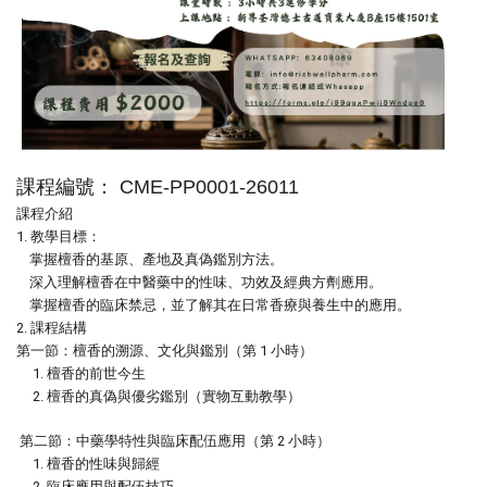
課程編號：
CME-PP0001-26011
課程介紹
1.
教學目標：
掌握檀香的基原、產地及真偽鑑別方法。
深入理解檀香在中醫藥中的性味、功效及經典方劑應用。
掌握檀香的臨床禁忌，並了解其在日常香療與養生中的應用。
2.
課程結構
第一節：檀香的溯源、文化與鑑別（第
1
小時）
1.
檀香的前世今生
2.
檀香的真偽與優劣鑑別（實物互動教學）
第二節：中藥學特性與臨床配伍應用（第
2
小時）
1.
檀香的性味與歸經
2.
臨床應用與配伍技巧