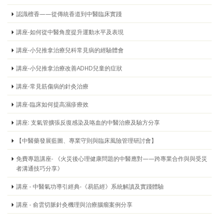
認識檀香——從傳統香道到中醫臨床實踐
講座-如何從中醫角度提升運動水平及表現
講座-小兒推拿治療兒科常見病的經驗體會
講座-小兒推拿治療改善ADHD兒童的症狀
講座-常見筋傷病的針灸治療
講座-臨床如何提高濕疹療效
講座: 支氣管擴張反復感染及咯血的中醫治療及驗方分享
【中醫藥發展藍圖、專業守則與臨床風險管理研討會】
免費專題講座- 《火災後心理健康問題的中醫應對——跨專業合作與與受災
者溝通技巧分享》
講座 - 中醫氣功導引經典-《易筋經》系統解讀及實踐體驗
講座 - 俞雲切脈針灸機理與治療腦瘤案例分享