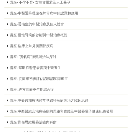
講座- 不孕不育- 女性賀爾蒙及人工受孕
講座-中醫通降理論在脾胃病中的認識和應用
講座-妥瑞症的中醫治療及個人體會
講座-慢性腎病的診斷與中醫治療概況
講座-臨床上常見腕關節疾病
講座: “腳氣病”源流與治法探討
講座: 幫助抑鬱患者實踐中醫養生
講座: 從簡單初步評估認識認知障礙症
講座: 經方治療更年期綜合症
講座:中藥週期療法於常見婦科疾病診治之臨床思路
講座:中西醫結合治療癌症的思路和實踐及中醫藥電子健康紀錄發展
講座:骨傷思維用藥治療內科病