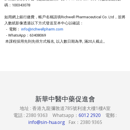
碼：
100343078
如用網上銀行繳費，帳戶名稱請填
Richwell Pharmaceutical Co. Ltd
，並將
入數紙影像透過以下方式發送至本中心以確認：
-
電郵：
info@richwellpharm.com
- WhatsApp
：
63408069
本課程採用先到先得方式報名
,
以入數日期為準
,
滿
20
人截止。
新華中醫中藥促進會
地址 : 香港九龍彌敦道785號利達大樓1樓A室
電話 : 2380 9363 Whatsapp：
6012 2920
電郵 :
info@sin-hua.org
Fax：2380 9365