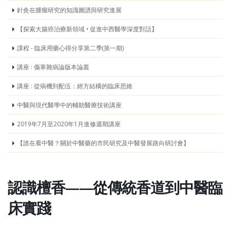
針灸在腫瘤研究的知識圖譜與研究進展
【探索大腸癌治療新領域 • 促進中西醫學深度對話】
課程 - 臨床用藥心得分享第二季(第一期)
講座 : 傷寒雜病論版本論叢
講座 : 從病機到配伍：經方結構的臨床思維
中醫與現代醫學中的輔助醫療技術講座
2019年7月至2020年1月進修週期講座
【誰在看中醫？關於中醫藥的市民研究及中醫發展路向研討會】
認識檀香——從傳統香道到中醫臨
床實踐