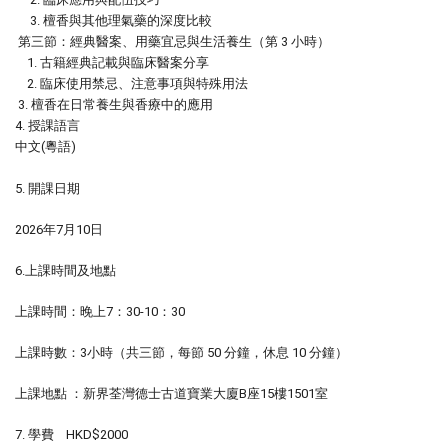
3.
檀香與其他理氣藥的深度比較
第三節：經典醫案、用藥宜忌與生活養生（第
3
小時）
1.
古籍經典記載與臨床醫案分享
2.
臨床使用禁忌、注意事項與特殊用法
3.
檀香在日常養生與香療中的應用
4.
授課語言
中文
(
粵語
)
5.
開課日期
2026
年
7
月
10
日
6.
上課時間及地點
上課時間：晚上
7
：
30-10
：
30
上課時數：
3
小時（共三節，每節
50
分鐘，休息
10
分鐘）
上課地點
：新界荃灣德士古道寶業大廈
B
座
15
樓
1501
室
7.
學費
HKD$2000