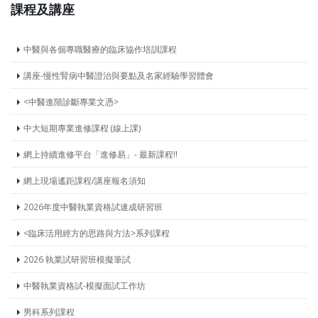
課程及講座
中醫與各個專職醫療的臨床協作培訓課程
講座-慢性腎病中醫證治與要點及名家經驗學習體會
<中醫進階診斷專業文憑>
中大短期專業進修課程 (線上課)
網上持續進修平台「進修易」- 最新課程!!
網上現場遙距課程/講座報名須知
2026年度中醫執業資格試速成研習班
<臨床活用經方的思路與方法>系列課程
2026 執業試研習班模擬筆試
中醫執業資格試-模擬面試工作坊
男科系列課程