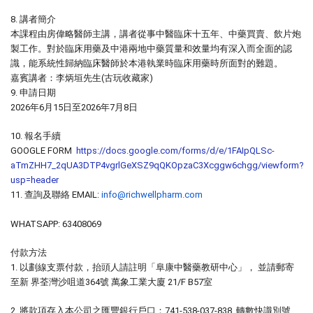
8.
講者簡介
本課程由房偉略醫師主講，講者從事中醫臨床十五年、中藥買賣、飲片炮
製工作。對於臨床用藥及中港兩地中藥質量和效量均有深入而全面的認
識，能系統性歸納臨床醫師於本港執業時臨床用藥時所面對的難題。
嘉賓講者：李炳垣先生
(
古玩收藏家
)
9.
申請日期
2026
年
6
月
15
日至
2026
年
7
月
8
日
10.
報名手續
GOOGLE FORM
https://docs.google.com/forms/d/e/1FAIpQLSc-
aTmZHH7_2qUA3DTP4vgrlGeXSZ9qQKOpzaC3Xcggw6chgg/viewform?
usp=header
11.
查詢及聯絡
EMAIL:
info@richwellpharm.com
WHATSAPP: 63408069
付款方法
1.
以劃線支票付款，抬頭人請註明「阜康中醫藥教研中心」，
並請郵寄
至新
界荃灣沙咀道
364
號
萬象工業大廈
21/F B57
室
2.
將款項存入本公司之匯豐銀行戶口：
741-538-037-838
轉數快識別號