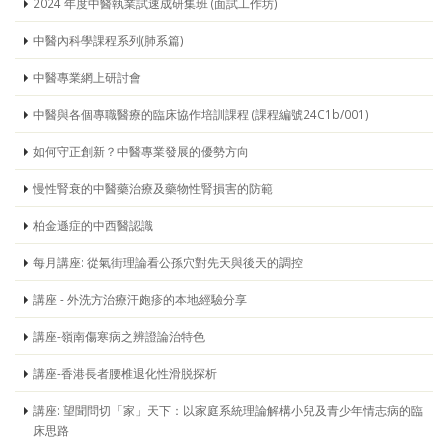
2024 年度中醫執業試速成研集班 (面試工作坊)
中醫內科學課程系列(肺系篇)
中醫專業網上研討會
中醫與各個專職醫療的臨床協作培訓課程 (課程編號24C1b/001)
如何守正創新？中醫專業發展的優勢方向
慢性腎衰的中醫藥治療及藥物性腎損害的防範
柏金遜症的中西醫認識
每月講座: 從氣街理論看公孫穴對先天與後天的調控
講座 - 外洗方治療汗皰疹的本地經驗分享
講座-嶺南傷寒病之辨證論治特色
講座-香港長者腰椎退化性滑脱探析
講座: 望聞問切「家」天下：以家庭系統理論解構小兒及青少年情志病的臨
床思路