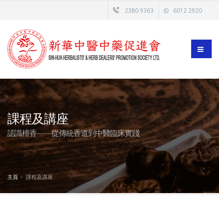
2380 9363
6012 2920
課程及講座
認識檀香——從傳統香道到中醫臨床實踐
主頁
課程及講座